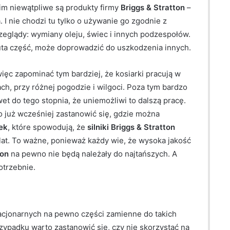
kim niewątpliwe są produkty firmy
Briggs & Stratton
–
I nie chodzi tu tylko o używanie go zgodnie z
rzeglądy: wymiany oleju, świec i innych podzespołów.
ta część, może doprowadzić do uszkodzenia innych.
ęc zapominać tym bardziej, że kosiarki pracują w
ch, przy różnej pogodzie i wilgoci. Poza tym bardzo
et do tego stopnia, że uniemożliwi to dalszą pracę.
o już wcześniej zastanowić się, gdzie można
rek
, które spowodują, że
silniki
Briggs & Stratton
lat. To ważne, ponieważ każdy wie, że wysoka jakość
ton
na pewno nie będą należały do najtańszych. A
otrzebnie.
acjonarnych na pewno części zamienne do takich
zypadku warto zastanowić się, czy nie skorzystać na