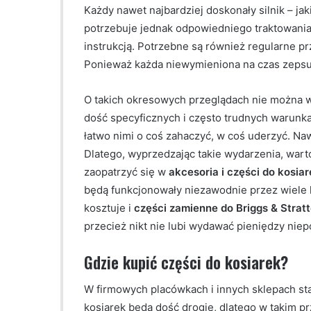
Każdy nawet najbardziej doskonały silnik – ja
potrzebuje jednak odpowiedniego traktowania. 
instrukcją. Potrzebne są również regularne p
Ponieważ każda niewymieniona na czas zepsu
O takich okresowych przeglądach nie można wi
dość specyficznych i często trudnych warunka
łatwo nimi o coś zahaczyć, w coś uderzyć. Naw
Dlatego, wyprzedzając takie wydarzenia, wart
zaopatrzyć się w
akcesoria i części do kosia
będą funkcjonowały niezawodnie przez wiele 
kosztuje i
części zamienne do Briggs & Strat
przecież nikt nie lubi wydawać pieniędzy niep
Gdzie kupić części do kosiarek?
W firmowych placówkach i innych sklepach st
kosiarek będą dość drogie, dlatego w takim pr