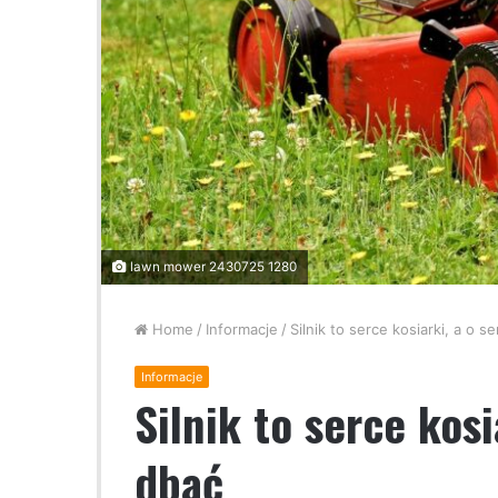
lawn mower 2430725 1280
Home
/
Informacje
/
Silnik to serce kosiarki, a o s
Informacje
Silnik to serce kosi
dbać